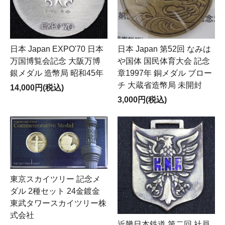
日本 Japan EXPO'70 日本
日本 Japan 第52回 なみは
万国博覧会記念 大阪万博
や国体 国民体育大会 記念
銀メダル 造幣局 昭和45年
章1997年 銅メダル ブロー
チ 大蔵省造幣局 未開封
14,000円(税込)
3,000円(税込)
東京スカイツリー 記念メ
ダル 2種セット 24金鍍金
東武タワースカイツリー株
式会社
近畿日本鉄道 第二回 社員