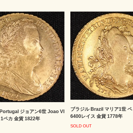
ブラジル Brazil マリア1世 
rtugal ジョアン6世 Joao VI
6400レイス 金貨 1778年
 1ペカ 金貨 1822年
SOLD OUT