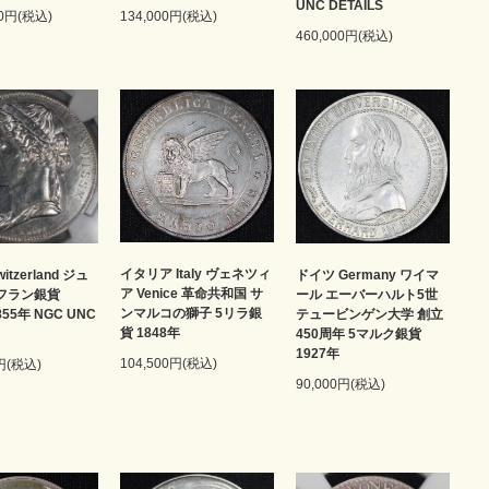
UNC DETAILS
134,000円(税込)
00円(税込)
460,000円(税込)
イタリア Italy ヴェネツィ
itzerland ジュ
ドイツ Germany ワイマ
ア Venice 革命共和国 サ
5フラン銀貨
ール エーバーハルト5世
ンマルコの獅子 5リラ銀
1855年 NGC UNC
テュービンゲン大学 創立
貨 1848年
450周年 5マルク銀貨
1927年
104,500円(税込)
0円(税込)
90,000円(税込)