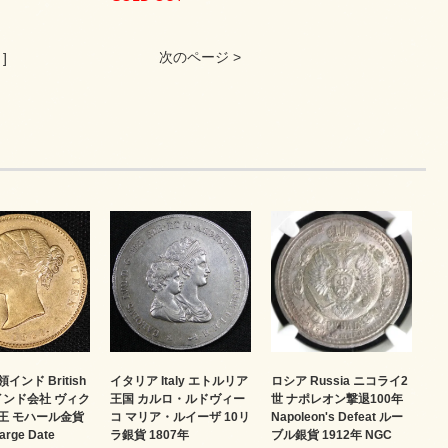
次のページ >
 ]
イタリア Italy エトルリア
インド British
ロシア Russia ニコライ2
王国 カルロ・ルドヴィー
 東インド会社 ヴィク
世 ナポレオン撃退100年
コ マリア・ルイーザ 10リ
王 モハール金貨
Napoleon's Defeat ルー
ラ銀貨 1807年
arge Date
ブル銀貨 1912年 NGC