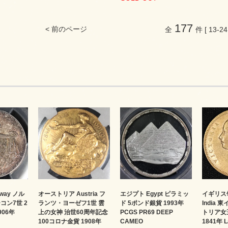
177
< 前のページ
全
件 [ 13-24
オーストリア Austria フ
way ノル
エジプト Egypt ピラミッ
イギリス領
ランツ・ヨーゼフ1世 雲
コン7世 2
ド 5ポンド銀貨 1993年
India
上の女神 治世60周年記念
906年
PCGS PR69 DEEP
トリア女
100コロナ金貨 1908年
CAMEO
1841年 L