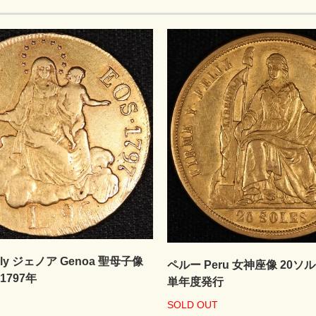
aly ジェノア Genoa 聖母子像
ペルー Peru 女神座像 20ソル
1797年
単年度発行
SOLD OUT