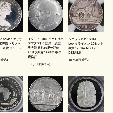
イタリア Italia ビットリオ
le of Man エリザ
シエラレオネ Sierra
エマヌエレ3世 第一次世
 三脚巴 トリスケ
Leone ライオン 10セント
界大戦 終結10周年記念
ド 銀貨 プルーフ
銀貨 1791年 NGC VF
20リラ銀貨 1928年 単年
DETAILS
度発行
円(税込)
48,500円(税込)
106,000円(税込)