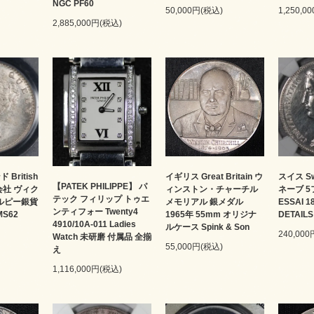
NGC PF60
50,000円(税込)
1,250,0
2,885,000円(税込)
British
イギリス Great Britain ウ
スイス Sw
【PATEK PHILIPPE】 パ
ド会社 ヴィク
ィンストン・チャーチル
ネーブ 
テック フィリップ トゥエ
4ルピー銀貨
メモリアル 銀メダル
ESSAI 
ンティフォー Twenty4
MS62
1965年 55mm オリジナ
DETAILS
4910/10A-011 Ladies
ルケース Spink & Son
240,00
Watch 未研磨 付属品 全揃
55,000円(税込)
え
1,116,000円(税込)