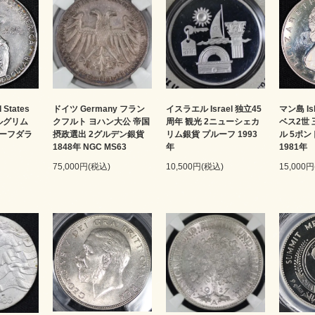
States
ドイツ Germany フラン
イスラエル Israel 独立45
マン島 Is
 ピルグリム
クフルト ヨハン大公 帝国
周年 観光 2ニューシェカ
ベス2世
ハーフダラ
摂政選出 2グルデン銀貨
リム銀貨 プルーフ 1993
ル 5ポン
1848年 NGC MS63
年
1981年
75,000円(税込)
10,500円(税込)
15,000