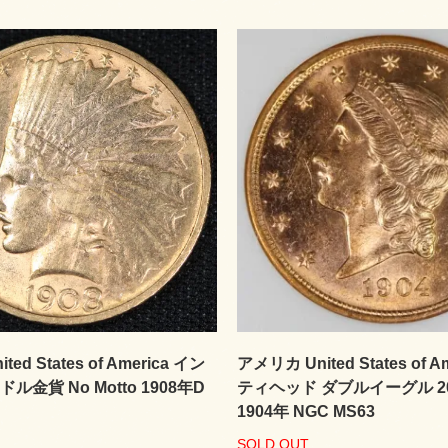
ed States of America イン
アメリカ United States of A
ドル金貨 No Motto 1908年D
ティヘッド ダブルイーグル 
1904年 NGC MS63
SOLD OUT