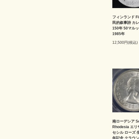
フィンランド Fin
民的叙事詩 カ
150年 50マル
1985年
12,500円(税込)
南ローデシア Sou
Rhodesia エ
セシル ローズ 
年記念 クラウ