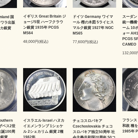
イギリス Great Britain ジ
ドイツ Germany ワイマ
スーダン 
land 国
ョージ5世 ハーフクラウ
ール 樫の木図 5ライヒス
統一機構
レワラ出版
ン銀貨 1935年 PCGS
マルク銀貨 1927年 NGC
ーム 10
ッカ銀貨
MS64
MS65
ォー AH13
PCGS S
48,000円(税込)
77,600円(税込)
CAMEO
132,00
フランス 
thern
イスラエル Israel ハヌカ
チェコスロバキア
和政 種
リザベス2世
イエメンランプ 1シェケ
Czechoslovakia チェコ
1985年 
生誕100周
ル 2シェカリム 銀貨 2種
スロバキア独立50周年 社
ン銀貨
1982年
会主義共和国20周年 50コ