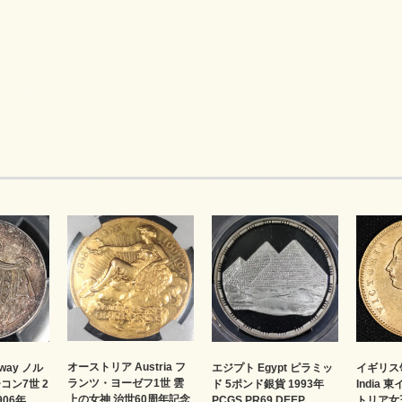
オーストリア Austria フ
way ノル
エジプト Egypt ピラミッ
イギリス領
ランツ・ヨーゼフ1世 雲
コン7世 2
ド 5ポンド銀貨 1993年
India
上の女神 治世60周年記念
906年
PCGS PR69 DEEP
トリア女