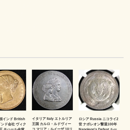
イタリア Italy エトルリア
インド British
ロシア Russia ニコライ2
王国 カルロ・ルドヴィー
 東インド会社 ヴィク
世 ナポレオン撃退100年
コ マリア・ルイーザ 10リ
王 モハール金貨
Napoleon's Defeat ルー