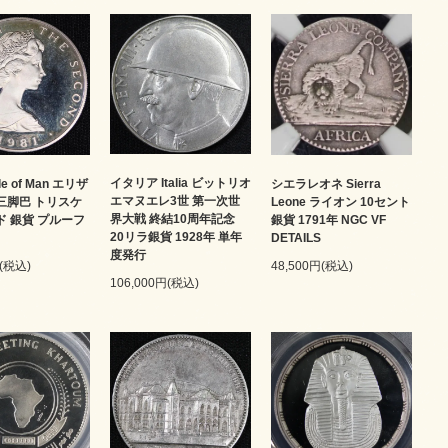
イタリア Italia ビットリオ
le of Man エリザ
シエラレオネ Sierra
エマヌエレ3世 第一次世
 三脚巴 トリスケ
Leone ライオン 10セント
界大戦 終結10周年記念
ド 銀貨 プルーフ
銀貨 1791年 NGC VF
20リラ銀貨 1928年 単年
DETAILS
度発行
円(税込)
48,500円(税込)
106,000円(税込)