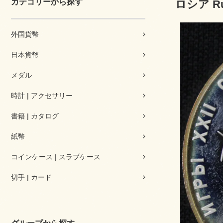
カテゴリーから探す
ロシア R
外国貨幣
日本貨幣
メダル
時計 | アクセサリー
書籍 | カタログ
紙幣
コインケース | スラブケース
切手 | カード