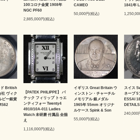
100コロナ金貨 1908年
CAMEO
1841年 L
NGC PF60
50,000円(税込)
1,250,0
2,885,000円(税込)
British
イギリス Great Britain ウ
スイス Sw
【PATEK PHILIPPE】 パ
ド会社 ヴィク
ィンストン・チャーチル
ネーブ 
テック フィリップ トゥエ
4ルピー銀貨
メモリアル 銀メダル
ESSAI 
ンティフォー Twenty4
MS62
1965年 55mm オリジナ
DETAILS
4910/10A-011 Ladies
ルケース Spink & Son
240,00
Watch 未研磨 付属品 全揃
55,000円(税込)
え
1,116,000円(税込)