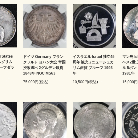
States
ドイツ Germany フラン
イスラエル Israel 独立45
マン島 Is
 ピルグリム
クフルト ヨハン大公 帝国
周年 観光 2ニューシェカ
ベス2世
ハーフダラ
摂政選出 2グルデン銀貨
リム銀貨 プルーフ 1993
ル 5ポン
1848年 NGC MS63
年
1981年
75,000円(税込)
10,500円(税込)
15,000