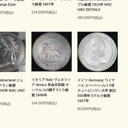
ラ銀貨 1807年
arge Date
ブル銀貨 1912年 NGC
UNC DETAILS
134,000円(税込)
00円(税込)
460,000円(税込)
イタリア Italy ヴェネツィ
itzerland ジュ
ドイツ Germany ワイマ
ア Venice 革命共和国 サ
5フラン銀貨
ール エーバーハルト5世
ンマルコの獅子 5リラ銀
1855年 NGC UNC
テュービンゲン大学 創立
貨 1848年
450周年 5マルク銀貨
1927年
104,500円(税込)
0円(税込)
90,000円(税込)