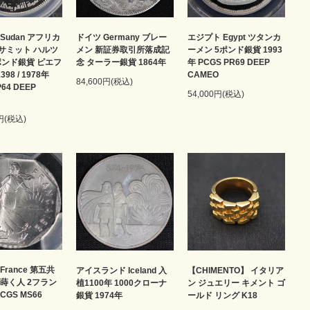
Sudan アフリカ
ドイツ Germany ブレー
エジプト Egypt ツタンカ
サミット ハルツ
メン 新証券取引所落成記
ーメン 5ポンド銀貨 1993
ポンド銀貨 ピエフ
念 ターラー銀貨 1864年
年 PCGS PR69 DEEP
98 / 1978年
CAMEO
84,600円(税込)
P64 DEEP
54,000円(税込)
0円(税込)
France 第五共
アイスランド Iceland 入
【CHIMENTO】 イタリア
を蒔く人 2フラン
植1100年 1000クローナ
ン ジュエリー キメント ゴ
PCGS MS66
銀貨 1974年
ールド リング K18