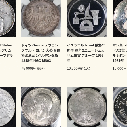
States
ドイツ Germany フラン
イスラエル Israel 独立45
マン島 Is
 ピルグリム
クフルト ヨハン大公 帝国
周年 観光 2ニューシェカ
ベス2世
ハーフダラ
摂政選出 2グルデン銀貨
リム銀貨 プルーフ 1993
ル 5ポン
1848年 NGC MS63
年
1981年
75,000円(税込)
10,500円(税込)
15,000