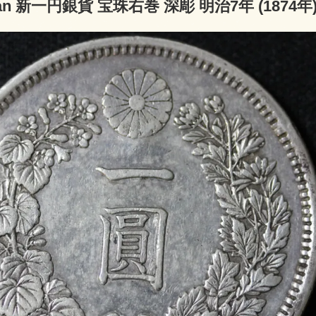
an 新一円銀貨 宝珠右巻 深彫 明治7年 (1874年