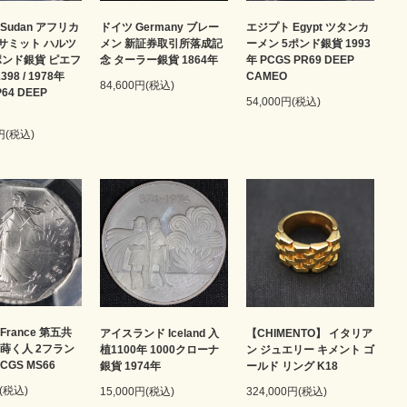
Sudan アフリカ
ドイツ Germany ブレー
エジプト Egypt ツタンカ
サミット ハルツ
メン 新証券取引所落成記
ーメン 5ポンド銀貨 1993
ポンド銀貨 ピエフ
念 ターラー銀貨 1864年
年 PCGS PR69 DEEP
98 / 1978年
CAMEO
84,600円(税込)
P64 DEEP
54,000円(税込)
0円(税込)
France 第五共
アイスランド Iceland 入
【CHIMENTO】 イタリア
を蒔く人 2フラン
植1100年 1000クローナ
ン ジュエリー キメント ゴ
PCGS MS66
銀貨 1974年
ールド リング K18
円(税込)
15,000円(税込)
324,000円(税込)