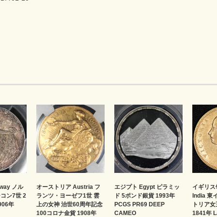
オーストリア Austria フ
way ノル
エジプト Egypt ピラミッ
イギリス領
ランツ・ヨーゼフ1世 雲
コン7世 2
ド 5ポンド銀貨 1993年
India
上の女神 治世60周年記念
906年
PCGS PR69 DEEP
トリア女
100コロナ金貨 1908年
CAMEO
1841年 L