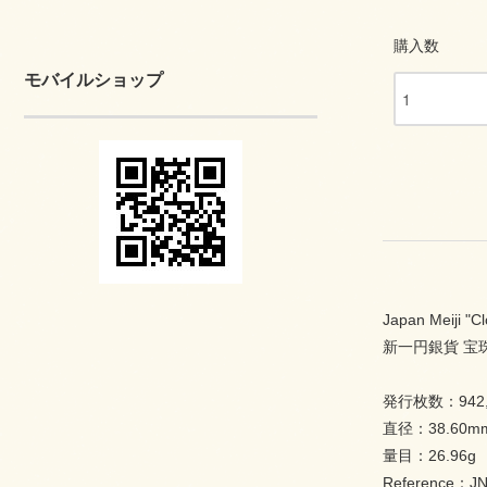
購入数
モバイルショップ
Japan Meiji "C
新一円銀貨 宝珠
発行枚数：942,
直径：38.60m
量目：26.96g
Reference：JN