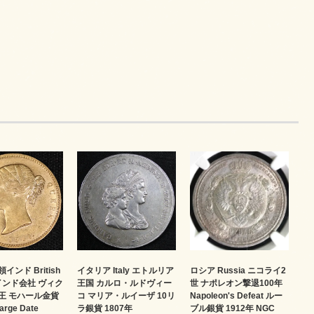
イタリア Italy エトルリア
インド British
ロシア Russia ニコライ2
王国 カルロ・ルドヴィー
 東インド会社 ヴィク
世 ナポレオン撃退100年
コ マリア・ルイーザ 10リ
王 モハール金貨
Napoleon's Defeat ルー
ラ銀貨 1807年
arge Date
ブル銀貨 1912年 NGC