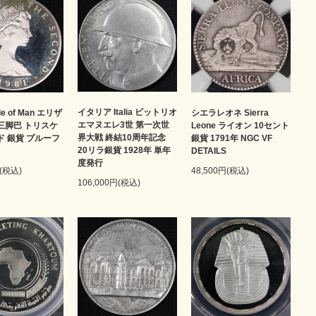
イタリア Italia ビットリオ
le of Man エリザ
シエラレオネ Sierra
エマヌエレ3世 第一次世
 三脚巴 トリスケ
Leone ライオン 10セント
界大戦 終結10周年記念
ド 銀貨 プルーフ
銀貨 1791年 NGC VF
20リラ銀貨 1928年 単年
DETAILS
度発行
円(税込)
48,500円(税込)
106,000円(税込)