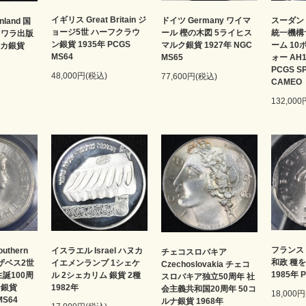
イギリス Great Britain ジ
ドイツ Germany ワイマ
スーダン 
land 国
ョージ5世 ハーフクラウ
ール 樫の木図 5ライヒス
統一機構
レワラ出版
ン銀貨 1935年 PCGS
マルク銀貨 1927年 NGC
ーム 10
ッカ銀貨
MS64
MS65
ォー AH13
PCGS S
48,000円(税込)
77,600円(税込)
CAMEO
132,00
フランス 
thern
イスラエル Israel ハヌカ
チェコスロバキア
和政 種
リザベス2世
イエメンランプ 1シェケ
Czechoslovakia チェコ
1985年 
生誕100周
ル 2シェカリム 銀貨 2種
スロバキア独立50周年 社
ン銀貨
1982年
会主義共和国20周年 50コ
18,000
MS64
ルナ銀貨 1968年