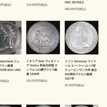
UNC DETAILS
134,000円(税込)
00円(税込)
460,000円(税込)
イタリア Italy ヴェネツィ
itzerland ジュ
ドイツ Germany ワイマ
ア Venice 革命共和国 サ
5フラン銀貨
ール エーバーハルト5世
ンマルコの獅子 5リラ銀
1855年 NGC UNC
テュービンゲン大学 創立
貨 1848年
450周年 5マルク銀貨
1927年
104,500円(税込)
0円(税込)
90,000円(税込)