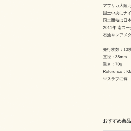
アフリカ大陸
国土中央にナ
国土面積は日本
2011年 南
石油やレアメ
発行枚数：10
直径：38mm
重さ：70g
Reference：K
※スラブに罅
おすすめ商品