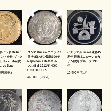
インド British
ロシア Russia ニコライ2
イスラエル Israel 独立45
 東インド会社 ヴィク
世 ナポレオン撃退100年
周年 観光 2ニューシェカ
王 モハール金貨
Napoleon's Defeat ルー
リム銀貨 プルーフ 1993
arge Date
ブル銀貨 1912年 NGC
年
UNC DETAILS
00円(税込)
10,500円(税込)
460,000円(税込)