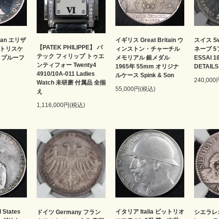
 Man エリザ
イギリス Great Britain ウ
スイス Sw
【PATEK PHILIPPE】 パ
 トリスケ
ィンストン・チャーチル
ネーブ 
テック フィリップ トゥエ
貨 プルーフ
メモリアル 銀メダル
ESSAI 
ンティフォー Twenty4
1965年 55mm オリジナ
DETAILS
4910/10A-011 Ladies
ルケース Spink & Son
240,00
Watch 未研磨 付属品 全揃
55,000円(税込)
え
1,116,000円(税込)
イタリア Italia ビットリオ
States
ドイツ Germany フラン
シエラレオネ