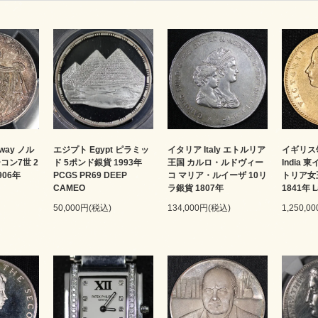
イタリア Italy エトルリア
way ノル
エジプト Egypt ピラミッ
イギリス領
王国 カルロ・ルドヴィー
コン7世 2
ド 5ポンド銀貨 1993年
India
コ マリア・ルイーザ 10リ
906年
PCGS PR69 DEEP
トリア女
ラ銀貨 1807年
CAMEO
1841年 L
134,000円(税込)
50,000円(税込)
1,250,0