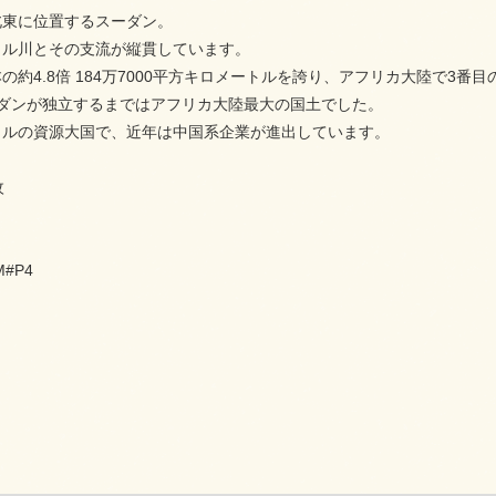
北東に位置するスーダン。
イル川とその支流が縦貫しています。
の約4.8倍 184万7000平方キロメートルを誇り、アフリカ大陸で3番
スーダンが独立するまではアフリカ大陸最大の国土でした。
タルの資源大国で、近年は中国系企業が進出しています。
枚
M#P4