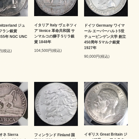
イタリア Italy ヴェネツィ
itzerland ジュ
ドイツ Germany ワイマ
ア Venice 革命共和国 サ
5フラン銀貨
ール エーバーハルト5世
ンマルコの獅子 5リラ銀
1855年 NGC UNC
テュービンゲン大学 創立
貨 1848年
450周年 5マルク銀貨
1927年
104,500円(税込)
0円(税込)
90,000円(税込)
イギリス Great Britain ジ
 Sierra
フィンランド Finland 国