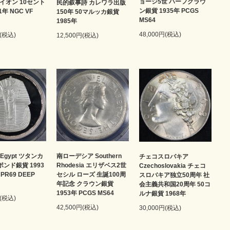
ョージ5世 ハーフクラウ
 ライオン 10セント
民的叙事詩 カレワラ出版
ン銀貨 1935年 PCGS
1年 NGC VF
150年 50マルッカ銀貨
MS64
1985年
48,000円(税込)
円(税込)
12,500円(税込)
Egypt ツタンカ
南ローデシア Southern
チェコスロバキア
ポンド銀貨 1993
Rhodesia エリザベス2世
Czechoslovakia チェコ
 PR69 DEEP
セシル ローズ 生誕100周
スロバキア独立50周年 社
年記念 クラウン銀貨
会主義共和国20周年 50コ
1953年 PCGS MS64
ルナ銀貨 1968年
円(税込)
42,500円(税込)
30,000円(税込)