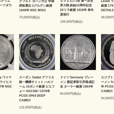
エマヌエレ3世 第一次世
 ピルグリム
クフルト ヨハン大公 帝国
Leone
界大戦 終結10周年記念
ハーフダラ
摂政選出 2グルデン銀貨
銀貨 179
20リラ銀貨 1928年 単年
1848年 NGC MS63
DETAILS
度発行
75,000円(税込)
48,500
106,000円(税込)
ny ワイマ
スーダン Sudan アフリカ
ドイツ Germany ブレー
エジプト 
5ライヒス
統一機構サミット ハルツ
メン 新証券取引所落成記
ーメン 5
7年 NGC
ーム 10ポンド銀貨 ピエフ
念 ターラー銀貨 1864年
年 PCGS
ォー AH1398 / 1978年
CAMEO
84,600円(税込)
PCGS SP64 DEEP
54,000
CAMEO
132,000円(税込)