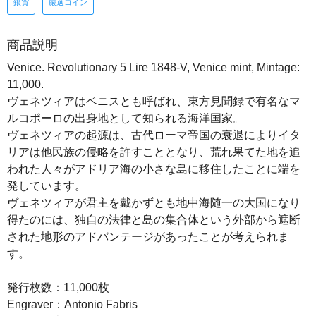
銀貨
厳選コイン
商品説明
Venice. Revolutionary 5 Lire 1848-V, Venice mint, Mintage:
11,000.
ヴェネツィアはベニスとも呼ばれ、東方見聞録で有名なマ
ルコポーロの出身地として知られる海洋国家。
ヴェネツィアの起源は、古代ローマ帝国の衰退によりイタ
リアは他民族の侵略を許すこととなり、荒れ果てた地を追
われた人々がアドリア海の小さな島に移住したことに端を
発しています。
ヴェネツィアが君主を戴かずとも地中海随一の大国になり
得たのには、独自の法律と島の集合体という外部から遮断
された地形のアドバンテージがあったことが考えられま
す。
発行枚数：11,000枚
Engraver：Antonio Fabris