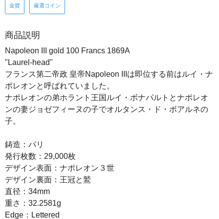
金貨
厳選コイン
商品説明
Napoleon III gold 100 Francs 1869A
"Laurel-head"
フランス第二帝政 皇帝Napoleon IIIは即位する前はルイ・ナ
ポレオンと呼ばれていました。
ナポレオンの弟ホラント王国ルイ・ボナパルトとナポレオ
ンの妻ジョゼフィーヌの子でオルタンス・ド・ボアルネの
子。
鋳造：パリ
発行枚数：29,000枚
デザイン表面：ナポレオン３世
デザイン裏面：王冠と鷲
直径：34mm
重さ：32.2581g
Edge：Lettered