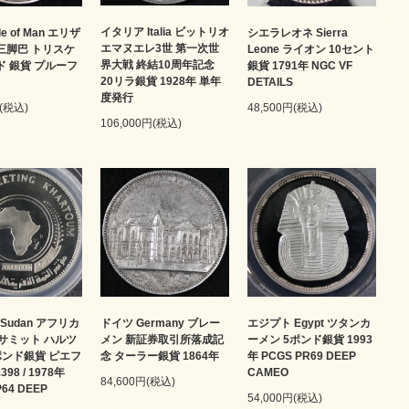
イタリア Italia ビットリオ
le of Man エリザ
シエラレオネ Sierra
エマヌエレ3世 第一次世
 三脚巴 トリスケ
Leone ライオン 10セント
界大戦 終結10周年記念
ド 銀貨 プルーフ
銀貨 1791年 NGC VF
20リラ銀貨 1928年 単年
DETAILS
度発行
円(税込)
48,500円(税込)
106,000円(税込)
Sudan アフリカ
ドイツ Germany ブレー
エジプト Egypt ツタンカ
サミット ハルツ
メン 新証券取引所落成記
ーメン 5ポンド銀貨 1993
ポンド銀貨 ピエフ
念 ターラー銀貨 1864年
年 PCGS PR69 DEEP
98 / 1978年
CAMEO
84,600円(税込)
P64 DEEP
54,000円(税込)