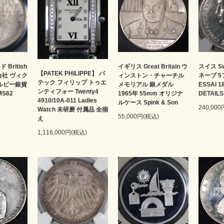
British
イギリス Great Britain ウ
スイス Sw
【PATEK PHILIPPE】 パ
ド会社 ヴィク
ィンストン・チャーチル
ネーブ 
テック フィリップ トゥエ
4ルピー銀貨
メモリアル 銀メダル
ESSAI 
ンティフォー Twenty4
MS62
1965年 55mm オリジナ
DETAILS
4910/10A-011 Ladies
ルケース Spink & Son
240,00
Watch 未研磨 付属品 全揃
55,000円(税込)
え
1,116,000円(税込)