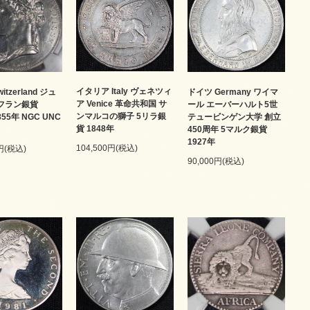
イタリア Italy ヴェネツィ
itzerland ジュ
ドイツ Germany ワイマ
ア Venice 革命共和国 サ
5フラン銀貨
ール エーバーハルト5世
ンマルコの獅子 5リラ銀
1855年 NGC UNC
テュービンゲン大学 創立
貨 1848年
450周年 5マルク銀貨
1927年
104,500円(税込)
0円(税込)
90,000円(税込)