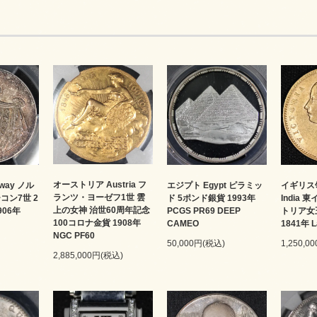
オーストリア Austria フ
way ノル
エジプト Egypt ピラミッ
イギリス領
ランツ・ヨーゼフ1世 雲
コン7世 2
ド 5ポンド銀貨 1993年
India
上の女神 治世60周年記念
906年
PCGS PR69 DEEP
トリア女
100コロナ金貨 1908年
CAMEO
1841年 L
NGC PF60
50,000円(税込)
1,250,0
2,885,000円(税込)