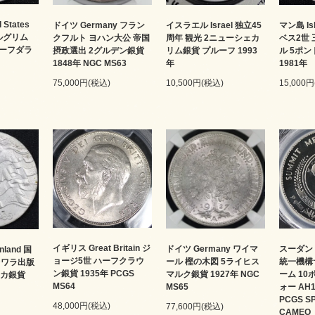
States
ドイツ Germany フラン
イスラエル Israel 独立45
マン島 Is
 ピルグリム
クフルト ヨハン大公 帝国
周年 観光 2ニューシェカ
ベス2世
ハーフダラ
摂政選出 2グルデン銀貨
リム銀貨 プルーフ 1993
ル 5ポン
1848年 NGC MS63
年
1981年
75,000円(税込)
10,500円(税込)
15,000
イギリス Great Britain ジ
ドイツ Germany ワイマ
スーダン 
land 国
ョージ5世 ハーフクラウ
ール 樫の木図 5ライヒス
統一機構
レワラ出版
ン銀貨 1935年 PCGS
マルク銀貨 1927年 NGC
ーム 10
ッカ銀貨
MS64
MS65
ォー AH13
PCGS S
48,000円(税込)
77,600円(税込)
CAMEO