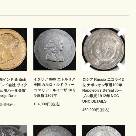
イタリア Italy エトルリア
インド British
ロシア Russia ニコライ2
王国 カルロ・ルドヴィー
 東インド会社 ヴィク
世 ナポレオン撃退100年
コ マリア・ルイーザ 10リ
王 モハール金貨
Napoleon's Defeat ルー
ラ銀貨 1807年
arge Date
ブル銀貨 1912年 NGC
UNC DETAILS
134,000円(税込)
00円(税込)
460,000円(税込)