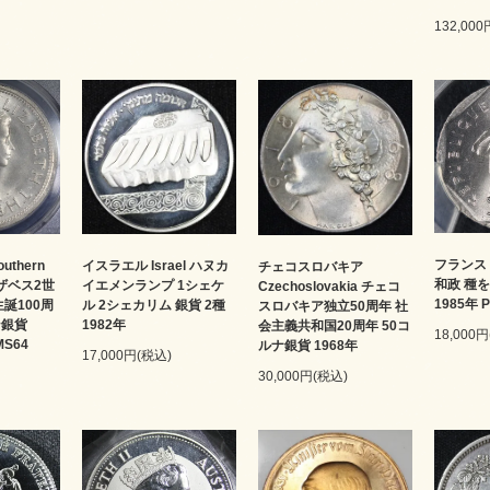
132,00
フランス 
thern
イスラエル Israel ハヌカ
チェコスロバキア
和政 種
リザベス2世
イエメンランプ 1シェケ
Czechoslovakia チェコ
1985年 
生誕100周
ル 2シェカリム 銀貨 2種
スロバキア独立50周年 社
ン銀貨
1982年
会主義共和国20周年 50コ
18,000
MS64
ルナ銀貨 1968年
17,000円(税込)
30,000円(税込)