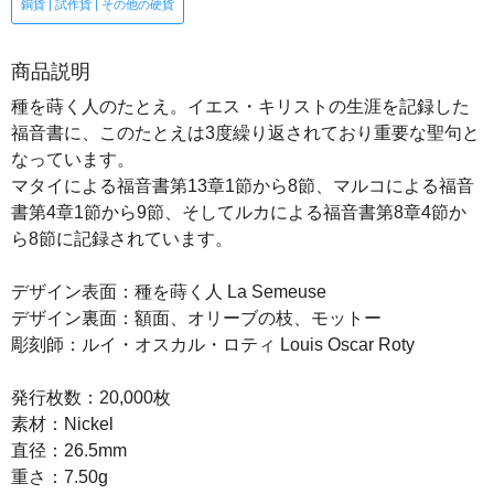
銅貨 | 試作貨 | その他の硬貨
商品説明
種を蒔く人のたとえ。イエス・キリストの生涯を記録した
福音書に、このたとえは3度繰り返されており重要な聖句と
なっています。
マタイによる福音書第13章1節から8節、マルコによる福音
書第4章1節から9節、そしてルカによる福音書第8章4節か
ら8節に記録されています。
デザイン表面：種を蒔く人 La Semeuse
デザイン裏面：額面、オリーブの枝、モットー
彫刻師：ルイ・オスカル・ロティ Louis Oscar Roty
発行枚数：20,000枚
素材：Nickel
直径：26.5mm
重さ：7.50g